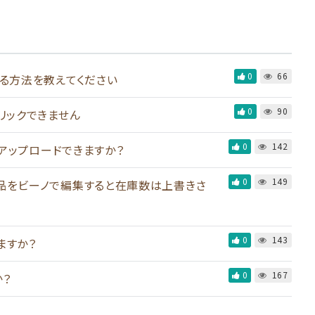
0
66
る方法を教えてください
0
90
リックできません
0
142
らアップロードできますか？
0
149
品をビーノで編集すると在庫数は上書きさ
0
143
ますか？
0
167
？