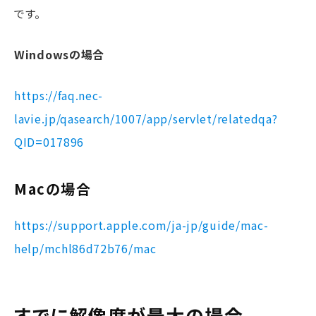
です。
Windowsの場合
https://faq.nec-
lavie.jp/qasearch/1007/app/servlet/relatedqa?
QID=017896
Macの場合
https://support.apple.com/ja-jp/guide/mac-
help/mchl86d72b76/mac
すでに解像度が最大の場合