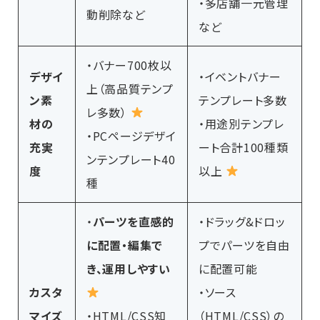
・多店舗一元管理
動削除など
など
・バナー700枚以
デザイ
・イベントバナー
上（高品質テンプ
ン素
テンプレート多数
レ多数）
材の
・用途別テンプレ
・PCページデザイ
充実
ート合計100種類
ンテンプレート40
度
以上
種
・
パーツを直感的
・ドラッグ&ドロッ
に配置・編集で
プでパーツを自由
き、運用しやすい
に配置可能
カスタ
・ソース
マイズ
・HTML/CSS知
（HTML/CSS）の