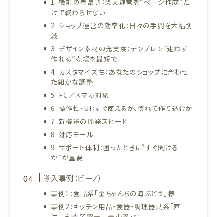
1. 機能の豊富さ：楽天運営を“ページ作成”だ
けで終わらせない
2. ショップ運営の効率化：日々の手間を大幅削
減
3. デザイン素材の充実度：テンプレで“迷わず
作れる”売場を最短で
4. カスタマイズ性：あなたのショップに合わせ
た細かな調整
5. PC／スマホ対応
6. 操作性・UI：すぐ使えるか、慣れて作り込むか
7. 新機能の開発スピード
8. 対応モール
9. サポート体制：困ったときに“すぐ聞ける
か”が重要
導入事例（ビーノ）
事例1：食品系「金ちゃんちの海ぶどう」様
事例2：キッチン用品・食器・調理器具系「直
送 和食器窯元 麦山窯」様