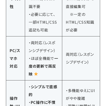
性
識不要
直接編集可
・必要に応じて、
※一定の
一部HTML/CSS
HTML/CSS知識
追記も可能
が必要
・両対応（レスポ
PC/ス
ンシブデザイン）
両対応（レスポン
マホ
・ほぼ全機能で
一
シブデザイン）
対応
度の更新で両反
映
・
シンプルで直感
・多機能ゆえにUI
的
操作
がやや複雑
・
PC操作に不慣
性・UI
・習熟に時間が必