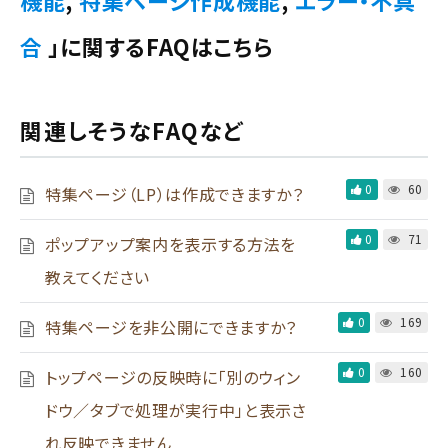
機能
,
特集ページ作成機能
,
エラー・不具
合
」に関するFAQはこちら
関連しそうなFAQなど
0
60
特集ページ（LP）は作成できますか？
0
71
ポップアップ案内を表示する方法を
教えてください
0
169
特集ページを非公開にできますか？
0
160
トップページの反映時に「別のウィン
ドウ／タブで処理が実行中」と表示さ
れ反映できません