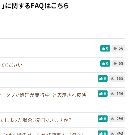
」に関するFAQはこちら
0
56
0
68
てください
0
165
0
156
ウ／タブで処理が実行中」と表示され反映
0
296
してしまった場合、復旧できますか？
0
498