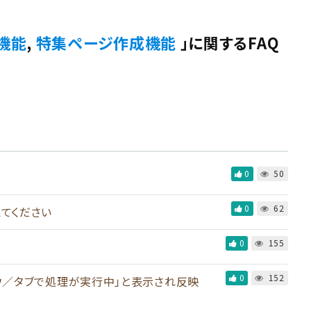
機能
,
特集ページ作成機能
」に関するFAQ
0
50
0
62
てください
0
155
0
152
ウ／タブで処理が実行中」と表示され反映