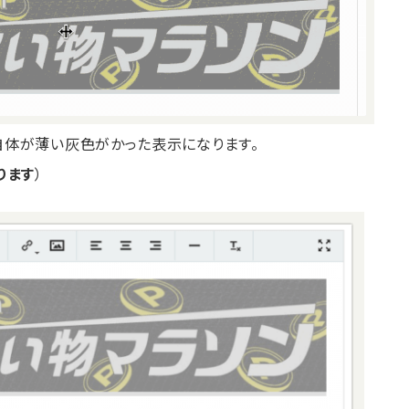
自体が薄い灰色がかった表示になります。
ります
）