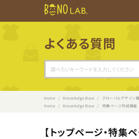
よくある質問
Search
For
Home
Knowledge Base
グローバルデザイン
Home
Knowledge Base
特集ページ作成機能
【トップページ・特集