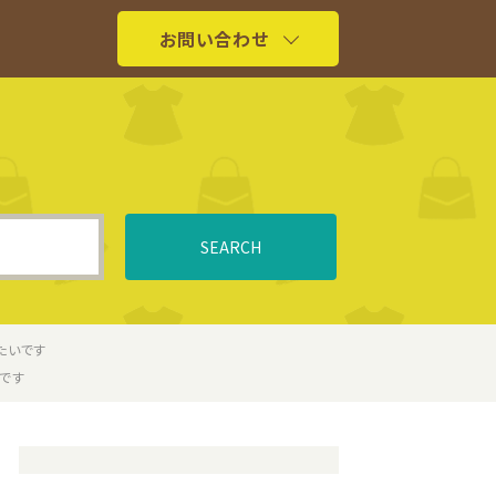
お問い合わせ
SEARCH
たいです
です