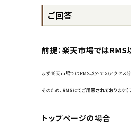
ご回答
前提：楽天市場ではRM
まず楽天市場ではRMS以外でのアクセス分
そのため、
RMSにてご用意されております【
トップページの場合