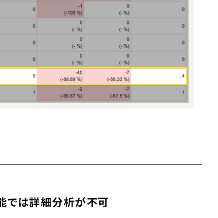
機能では詳細分析が不可