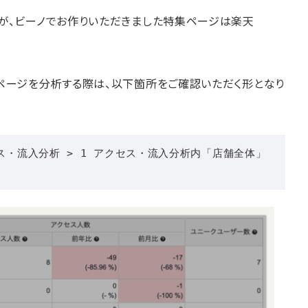
すが、ビーノでお作りいただきました特集ページは楽天
集ページを分析する際は、以下箇所をご確認いただく形となり
セス・流入分析 > 1 アクセス・流入分析内「店舗全体」 