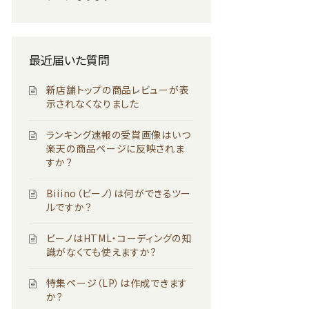
最近届いた質問
新店舗トップの商品レビューが表
示されなくなりました
ランキング速報の受賞画像はいつ
楽天の商品ページに反映されま
すか？
Biiino（ビーノ）は何ができるツー
ルですか？
ビーノはHTML・コーディングの知
識がなくても使えますか？
特集ページ（LP）は作成できます
か？