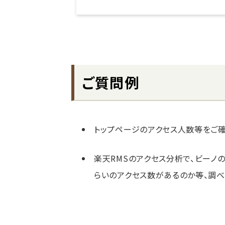
ご質問例
トップページのアクセス人数等をご確
楽天RMSのアクセス分析で、ビーノ
らいのアクセス数があるのか等、調べ