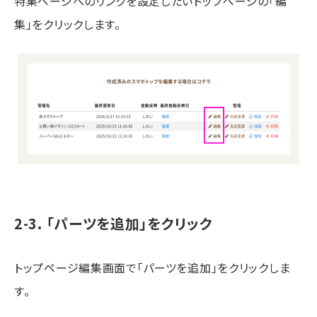
特集ページへのリンクを設定したいトップページの「編
集」をクリックします。
2-3. 「パーツを追加」をクリック
トップページ編集画面で「パーツを追加」をクリックしま
す。