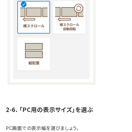
2-6. 「PC用の表示サイズ」を選ぶ
PC画面での表示幅を選びましょう。