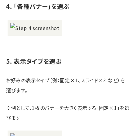
4. 「各種バナー」を選ぶ
5. 表示タイプを選ぶ
お好みの表示タイプ（例：固定×1、スライド×3 など）を
選びます。
※例として、1枚のバナーを大きく表示する「固定×1」を選
びます