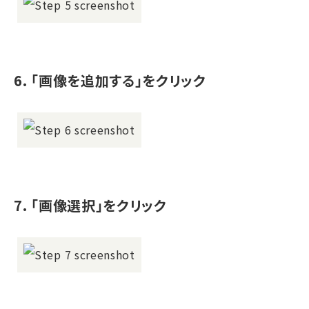
6. 「画像を追加する」をクリック
7. 「画像選択」をクリック