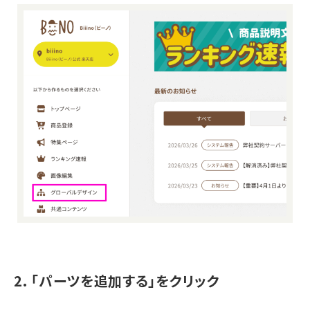
2. 「パーツを追加する」をクリック