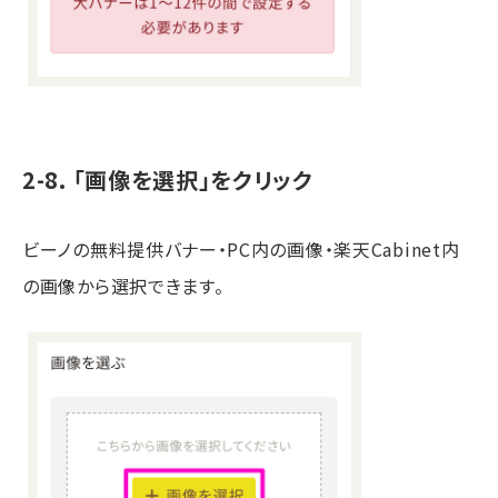
2-8. 「画像を選択」をクリック
ビーノの無料提供バナー・PC内の画像・楽天Cabinet内
の画像から選択できます。