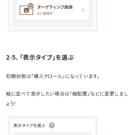
2-5. 「表示タイプ」を選ぶ
初期状態は「横スクロール」になっています。
縦に並べて表示したい場合は「縦配置」などに変更しまし
ょう！