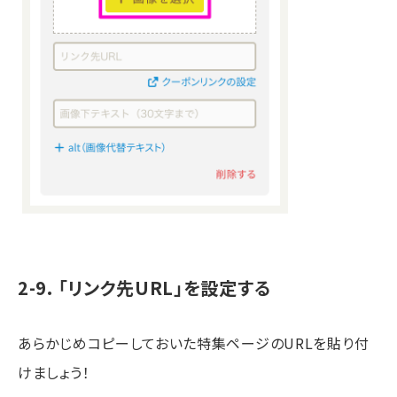
2-9. 「リンク先URL」を設定する
あらかじめコピーしておいた特集ページのURLを貼り付
けましょう！