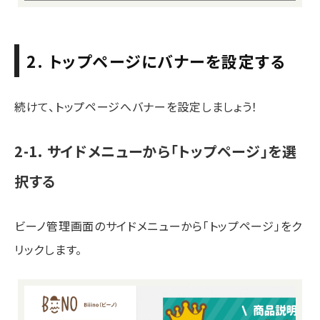
2. トップページにバナーを設定する
続けて、トップページへバナーを設定しましょう！
2-1. サイドメニューから「トップページ」を選
択する
ビーノ管理画面のサイドメニューから「トップページ」をク
リックします。