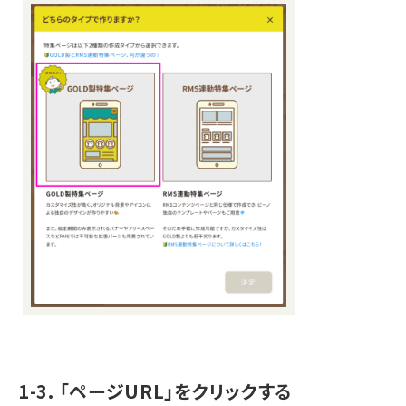
1-3. 「ページURL」をクリックする