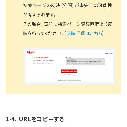
特集ページの反映（公開）が未完了の可能性
が考えられます。
その場合、事前に特集ページ編集画面より反
映を行ってください。（
反映手順はこちら
）
1-4. URLをコピーする