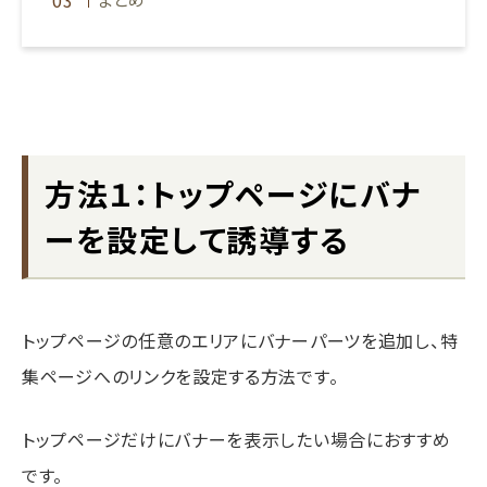
方法１：トップページにバナ
ーを設定して誘導する
トップページの任意のエリアにバナーパーツを追加し、特
集ページへのリンクを設定する方法です。
トップページだけにバナーを表示したい場合におすすめ
です。