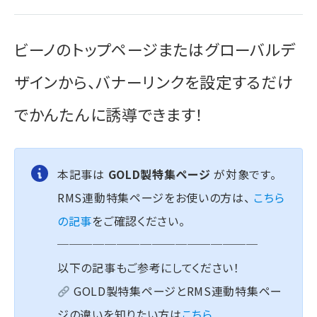
ビーノのトップページまたはグローバルデ
ザインから、バナーリンクを設定するだけ
でかんたんに誘導できます！
本記事は
GOLD製特集ページ
が対象です。
RMS連動特集ページをお使いの方は、
こちら
の記事
をご確認ください。
─────────────────
以下の記事もご参考にしてください！
GOLD製特集ページとRMS連動特集ペー
ジの違いを知りたい方は
こちら