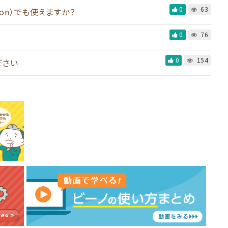
0
63
zon）でも使えますか？
0
76
0
154
ださい