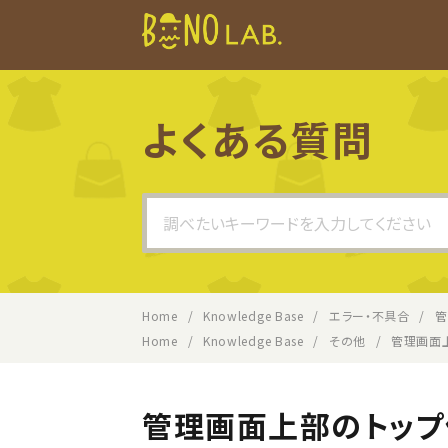
よくある質問
Search
For
Home
Knowledge Base
エラー・不具合
管
Home
Knowledge Base
その他
管理画面
管理画面上部のトッ